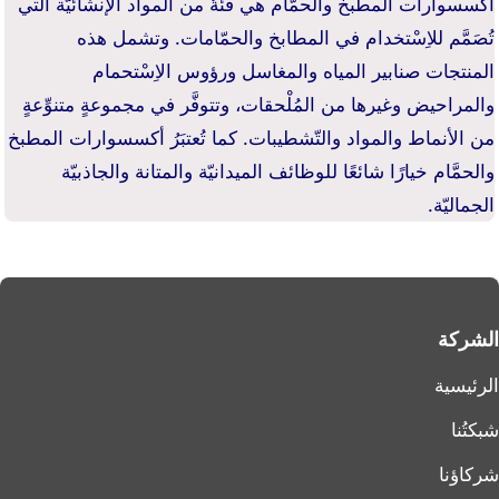
أكسسوارات المطبخ والحمّام هي فئةٌ من المواد الإنشائيّة الّتي
تُصَمَّم للاِسْتخدام في المطابخ والحمّامات. وتشمل هذه
المنتجات صنابير المياه والمغاسل ورؤوس الاِسْتحمام
والمراحيض وغيرها من المُلْحقات، وتتوفَّر في مجموعةٍ متنوِّعةٍ
من الأنماط والمواد والتّشطيبات. كما تُعتبَرُ أكسسوارات المطبخ
والحمَّام خيارًا شائعًا للوظائف الميدانيّة والمتانة والجاذبيّة
الجماليّة.
الشركة
الرئيسية
شبكتُنا
شركاؤنا