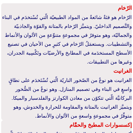
الرّخام
الرّخام هو فئةٌ شائعةٌ من المواد الطبيعيّة الّتي تُسْتخدَم في البناء
والتَّصميم الداخليّ. ويتميَّز الرّخام بالمتانة والقوّة والجاذبيّة
والجماليّة، وهو متوفرٌ في مجموعةٍ متنوِّعةٍ من الألوان والأنماط
والتشطيبات. ويستعمَلُ الرّخام في كثيرٍ من الأحيان في تصنيع
الأسطح المستخدَمة في المطابخ والأرضيّات وتَكْسِية الجدران،
وغيرها من التطبيقات.
الغرانيت
الغرانيت هو نوعٌ من الصّخور الناريّة الّتي تُسْتَخدَم على نطاقٍ
واسعٍ في البناء وفي تصميم المنازل. وهو نوعٌ من الصُّخور
البركانيَّة الّتي تتكوّن من معادن الكوارتز والفلدسبار والميكا.
ويتميَّز الغرانيت بالمتانة والمقاومة للحرارة والخدوش، وهو
متوفِّرٌ في مجموعةٍ واسعةٍ من الألوان والأنماط.
إكسسوارات المطبخ والحمَّام