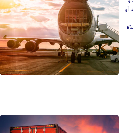
 و
 أو
ّة