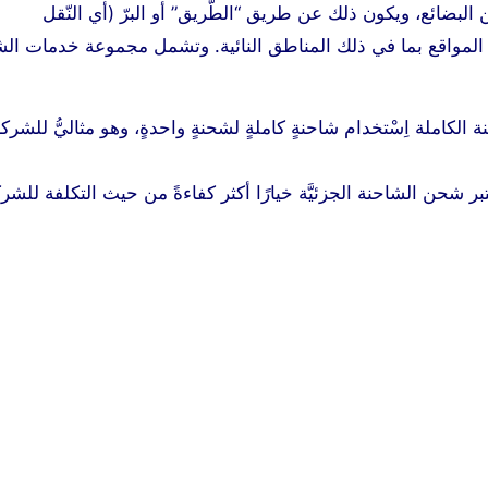
البضائع، ويكون ذلك عن طريق “الطّريق” أو البرّ (أي النّقل
عظم المواقع بما في ذلك المناطق النائية. وتشمل مجموعة خدمات ا
:(FTL) يتضمَّن شحن الشاحنة الكاملة اِسْتخدام شاحنةٍ كاملةٍ لشحنةٍ واحدةٍ، وهو مثاليُّ للشر
 :(LTL) ومن ناحيةٍ أخرى، يعتبر شحن الشاحنة الجزئيَّة خيارًا أكثر كفاءةً من حيث التكلفة لل