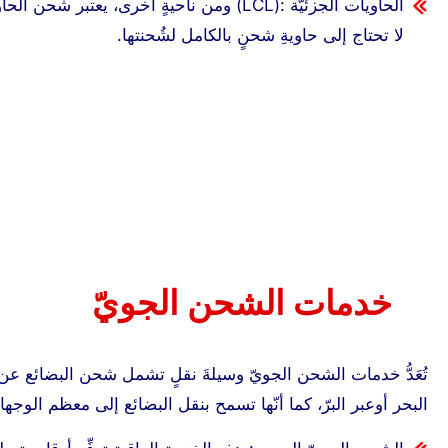
الحاويات الجزئيّة :(LCL) ومن ناحيةٍ أخرى، يع
لا تحتاج إلى حاويةِ شحنٍ بالكامل لشُحنتها.
خدمات الشحن الجويّ
تُعَدُّ خدمات الشحن الجويّ وسيلةَ نقلٍ تشمل شحن البضائع عن
البحر أوعبر البرّ، كما أنّها تسمح بنقل البضائع إلى معظم ال