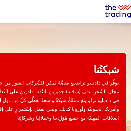
شبكتُنا
نوفِّر في ذادبليو ترايدينغ منصَّةً يُمكن للشّركات العثور من 
مجال الشّحن على (شَحَنة) جديرين بالثّقة، قادرين على التّعامل 
في ذادبليو ترايدينغ نمتلكُ شبكةً واسعةً تغطِّي كلّ من دول
وأمريكا الجنوبيّة وأوروبا كذلك. ونحن نعمل باِسْتمرارٍ على إ
العلاقات المهنيّة مع جميع مُوَرِّدينا وعملائِنا وشركائِنا