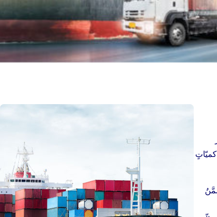
ميّاتٍ
َّنُ