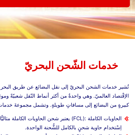
خدمات الشّحن البحريّ
تُشير خدمات الشحن البحريّ إلى نقل البضائع عن طريق البحر من 
الاِقْتصاد العالميّ. وهي واحدةٌ من أكثر أنماط النّقل شعبيّةً وموث
كبيرةٍ من البضائع إلى مسافاتٍ طويلةٍ. وتشمل مجموعةَ خدمات
الحاويات الكاملة :(FCL) يعتبر شحن الحاويات ا
اِسْتخدام حاوية شحنٍ بالكامل للشُّحنة الواحدة.