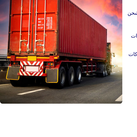
لشحن
كات
شركات