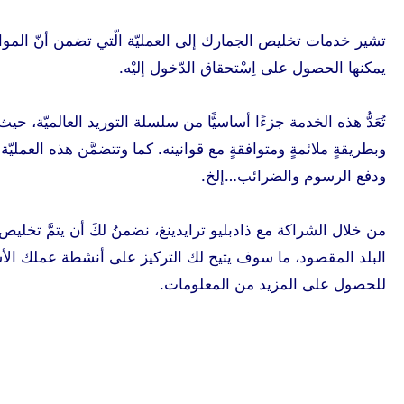
تشير خدمات تخليص الجمارك إلى العمليّة الّتي تضمن أنّ المواد ا
يمكنها الحصول على اِسْتحقاق الدّخول إليْه.
تُعَدُّ هذه الخدمة جزءًا أساسيًّا من سلسلة التوريد العالميّة، ح
وبطريقةٍ ملائمةٍ ومتوافقةٍ مع قوانينه. كما وتتضمَّن هذه العم
ودفع الرسوم والضرائب…إلخ.
من خلال الشراكة مع ذادبليو ترايدينغ، نضمنُ لكَ أن يتمَّ تخلي
البلد المقصود، ما سوف يتيح لك التركيز على أنشطة عملك الأساس
للحصول على المزيد من المعلومات.