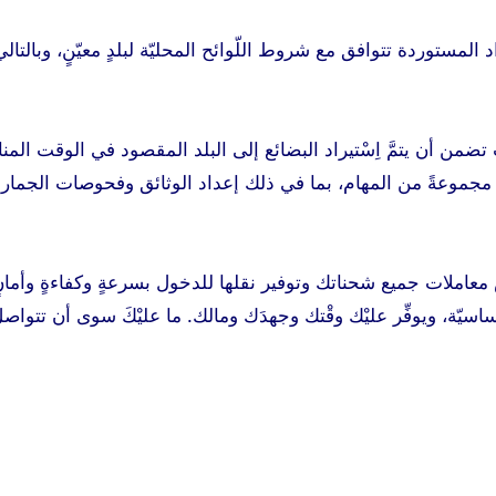
لمستوردة تتوافق مع شروط اللّوائح المحليّة لبلدٍ معيّنٍ، وبالتالي
يث تضمن أن يتمَّ اِسْتيراد البضائع إلى البلد المقصود في الوقت الم
ليّة مجموعةً من المهام، بما في ذلك إعداد الوثائق وفحوصات الجمار
ص معاملات جميع شحناتك وتوفير نقلها للدخول بسرعةٍ وكفاءةٍ وأمان
يّة، ويوفِّر عليْك وقْتك وجهدَك ومالك. ما عليْكَ سوى أن تتواصل