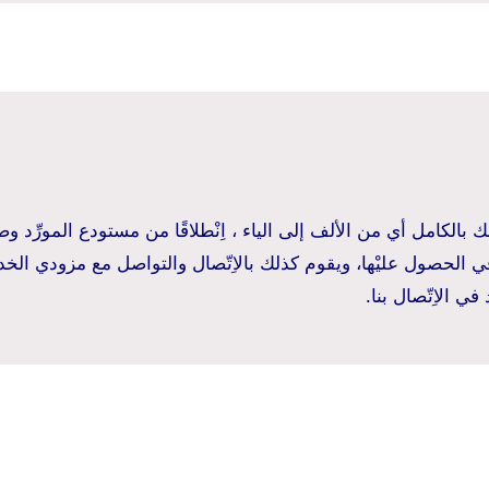
الكامل أي من الألف إلى الياء ، اِنْطلاقًا من مستودع المورِّد وصولً
ي الحصول عليْها، ويقوم كذلك بالاِتّصال والتواصل مع مزودي الخدم
ي الاِتّصال بنا.