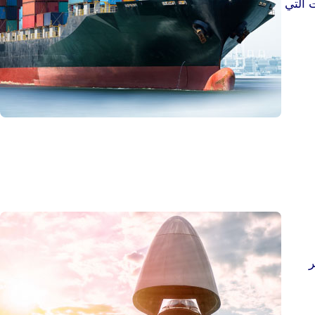
ت الّتي
ر