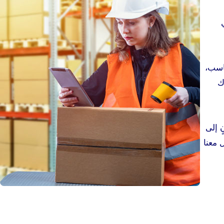
ناسب،
ك
ٍ إلى
 معنا