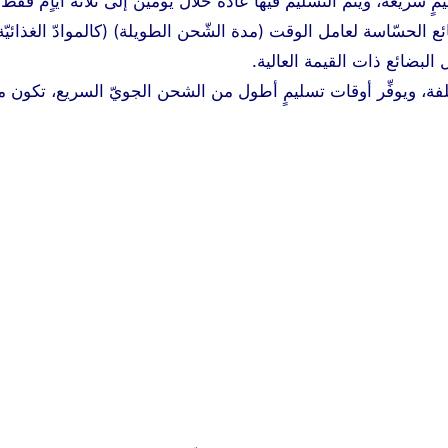
سريعةً، ويتمّ التسليم فيها عادةً خلال يومين إلى ثلاثة أيّاٍم فقط.
ئع الحسّاسة لعامل الوقت (مدة الشّحن الطويلة) (كالموادّ الغذائيّة،
البضائع ذات القيمة العالية.
كلفة، ويوفِّر أوقات تسليمٍ أطول من الشحن الجويّ السريع، تكون مد